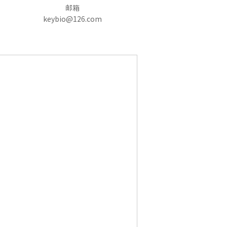
邮箱
keybio@126.com